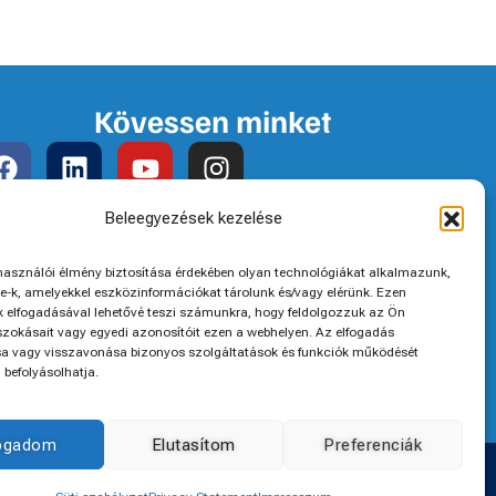
Kövessen minket
Egyéb információk
Beleegyezések kezelése
Süti szabályzat
lhasználói élmény biztosítása érdekében olyan technológiákat alkalmazunk,
e-k, amelyekkel eszközinformációkat tárolunk és/vagy elérünk. Ezen
Adatvédelmi nyilatkozat
k elfogadásával lehetővé teszi számunkra, hogy feldolgozzuk az Ön
zokásait vagy egyedi azonosítóit ezen a webhelyen. Az elfogadás
Impresszum
 vagy visszavonása bizonyos szolgáltatások és funkciók működését
befolyásolhatja.
fogadom
Elutasítom
Preferenciák