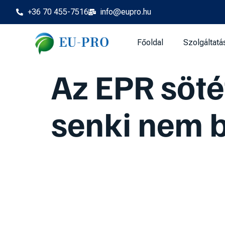
+36 70 455-7516
info@eupro.hu
Főoldal
Szolgáltatá
Az EPR söté
senki nem 