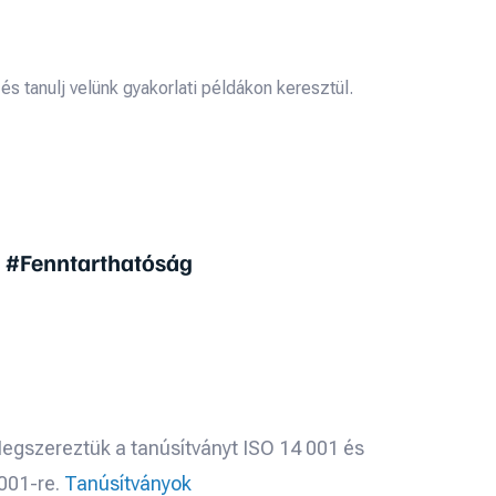
 tanulj velünk gyakorlati példákon keresztül.
 #Fenntarthatóság
egszereztük a tanúsítványt ISO 14 001 és
001-re.
Tanúsítványok