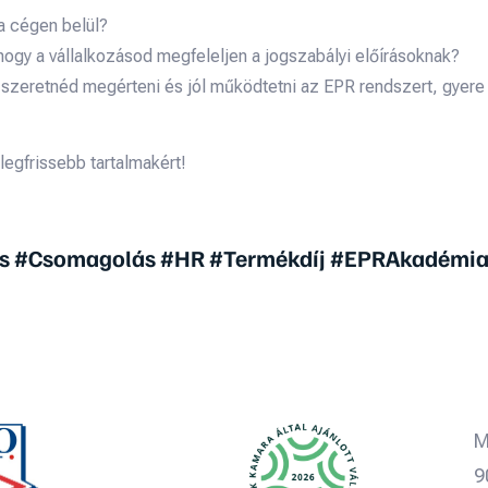
a cégen belül?
hogy a vállalkozásod megfeleljen a jogszabályi előírásoknak?
zeretnéd megérteni és jól működtetni az EPR rendszert, gyere és
legfrissebb tartalmakért!
s #Csomagolás #HR #Termékdíj #EPRAkadémia
M
9