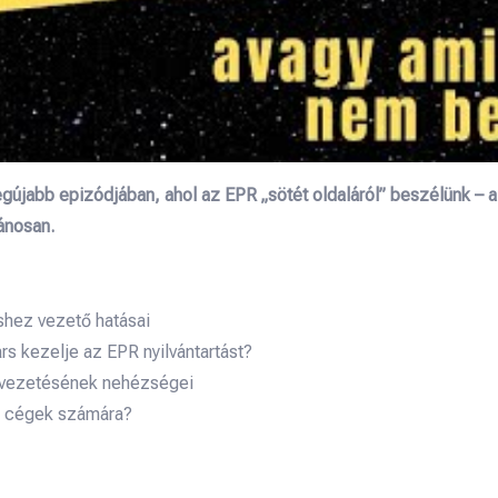
gújabb epizódjában, ahol az EPR „sötét oldaláról” beszélünk – a
vánosan.
hez vezető hatásai
rs kezelje az EPR nyilvántartást?
k vezetésének nehézségei
a cégek számára?