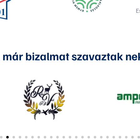
E
 már bizalmat szavaztak n