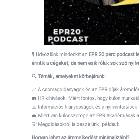
🎙️ Üdvözlünk mindenkit az
EPR 20 perc podcast le
érintik a cégeket, de nem esik róluk sok szó nyil
🔍 Témák, amelyeket körbejárunk:
📈 A csomagolóanyagok és az EPR díjak áremelés
👥 HR kihívások: Miért fontos, hogy külön munkatá
📊 Információs hiányosságok és a nyilvántartáso
💼 Miért van kulcsszerepe az EPR Akadémiának 
💡 Megoldásokról is beszélünk, például:
Hogyan lehet az áremelkedést minimalizálni?