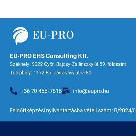
EU-PRO EHS Consulting Kft.
Székhely: 9022 Győr, Bajcsy-Zsilinszky út 59. földszint
Telephely: 1172 Bp. Jászivány utca 80.
+36 70 455-7516
info@eupro.hu
Felnőttképzési nyilvántartásba vételi szám: B/2024