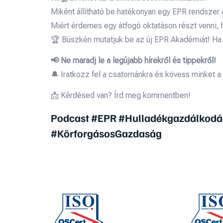
Miként állítható be hatékonyan egy EPR rendszer 
Miért érdemes egy átfogó oktatáson részt venni, 
🏆 Büszkén mutatjuk be az új EPR Akadémiát! Ha s
📢 Ne maradj le a legújabb hírekről és tippekről!
🔔 Iratkozz fel a csatornánkra és kövess minket a 
📩 Kérdésed van? Írd meg kommentben!
Podcast #EPR #Hulladékgazdálkodá
#KörforgásosGazdaság