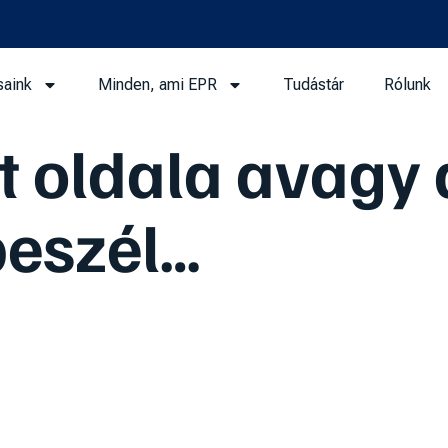
saink
Minden, ami EPR
Tudástár
Rólunk
t oldala avagy 
beszél…